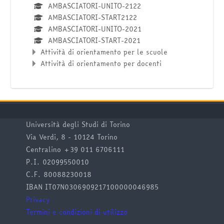
AMBASCIATORI-UNITO-2122
AMBASCIATORI-START2122
AMBASCIATORI-UNITO-2021
AMBASCIATORI-START-2021
Attività di orientamento per le scuole
Attività di orientamento per docenti
Università degli Studi di Torino
Via Verdi, 8 - 10124 Torino
Centralino +39 011 6706111
P.I. 02099550010
C.F. 80088230018
IBAN IT07N0306909217100000046985
Privacy
Termini e condizioni di utilizzo